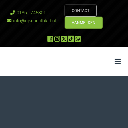
CONTACT
0186 - 745801
info@rijschoolblad.nl
AANMELDEN