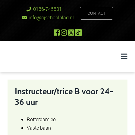
0186-745801
CONTACT
info@rijschoolblad.nl
Instructeur/trice B voor 24-
36 uur
Rotterdam eo
Vaste baan