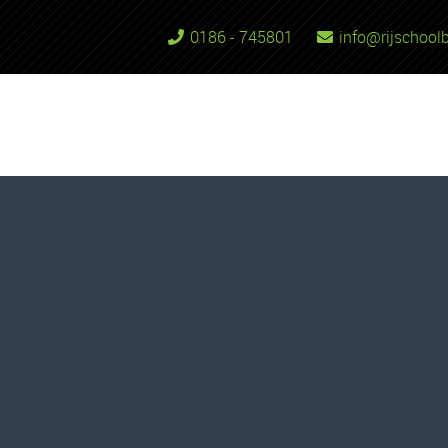
0186 - 745801
info@rijschoolb