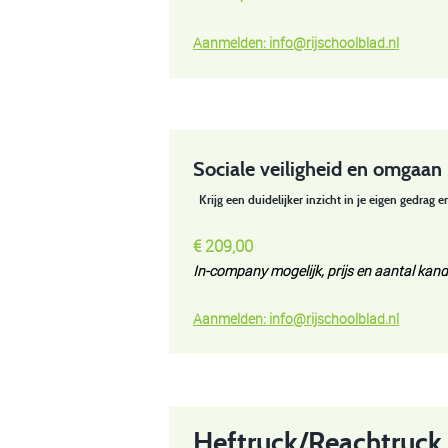
Aanmelden:
info@rijschoolblad.n
l
Sociale veiligheid en omgaan
K
rijg een duidelijker inzicht in je eigen gedrag e
€ 209,00
In-company mogelijk, prijs en
aantal kandi
Aanmelden:
info@rijschoolblad.n
l
Heftruck/Reachtruck