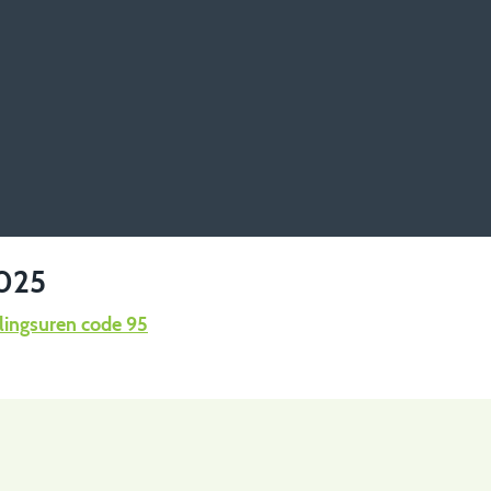
2025
olingsuren code 95