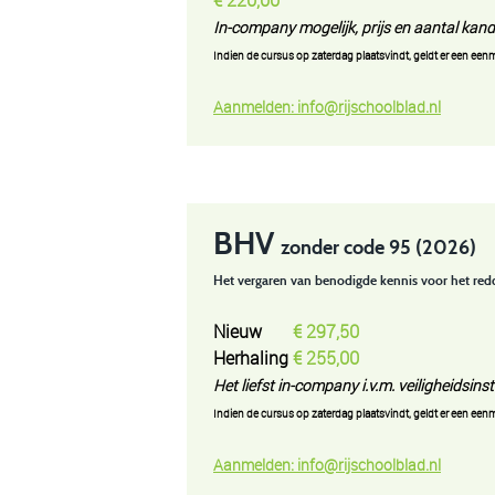
€ 220,00
In-company mogelijk, prijs en
aantal kandi
Indien de cursus op zaterdag plaatsvindt, geldt er een een
Aanmelden:
info@rijschoolblad.n
l
BHV
zonder code 95 (2026)
Het vergaren van benodigde kennis voor het red
Nieuw
€ 297,50
Herhaling
€ 255,00
Het liefst in-company i.v.m. veiligheidsins
Indien de cursus op zaterdag plaatsvindt, geldt er een een
Aanmelden:
info@rijschoolblad.n
l