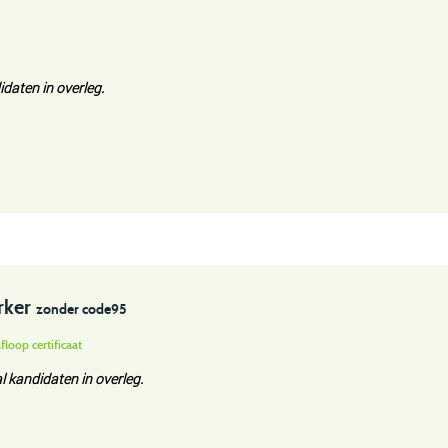
daten in overleg.
rker
zonder code95
floop certificaat
l kandidaten in overleg.