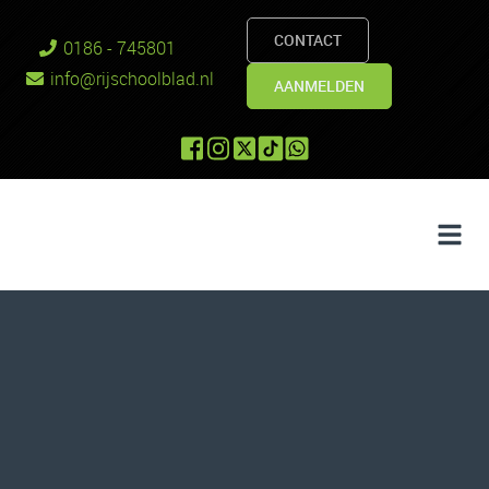
CONTACT
0186 - 745801
info@rijschoolblad.nl
AANMELDEN