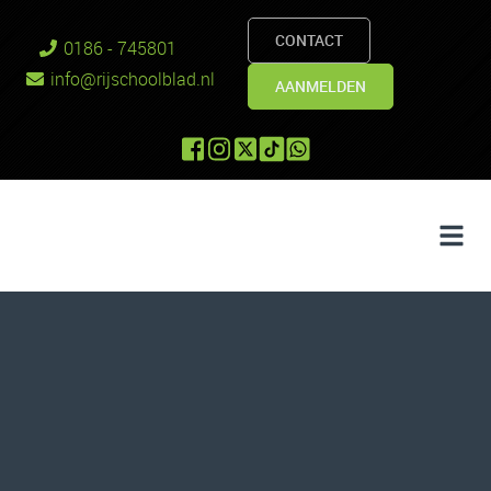
CONTACT
0186 - 745801
info@rijschoolblad.nl
AANMELDEN