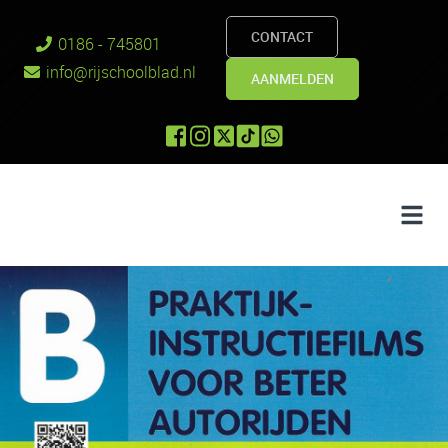
CONTACT
0186 - 745801
info@rijschoolblad.nl
AANMELDEN